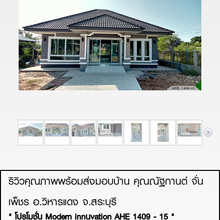
ริวิวคุณภาพพร้อมส่งมอบบ้าน คุณณัฐกานต์ จั่น
เพ็ชร อ.วิหารแดง จ.สระบุรี
" โปรโมชั่น Modern innนvation AHE 1409 - 15 "