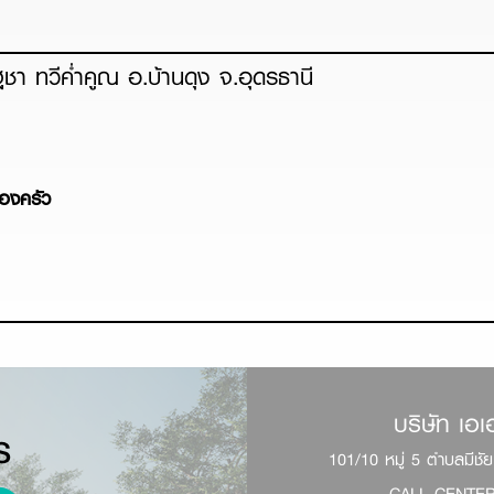
า ทวีค่ำคูณ อ.บ้านดุง จ.อุดรธานี
้องครัว
บริษัท เอเอ
S
101/10 หมู่ 5 ตำบลมีช