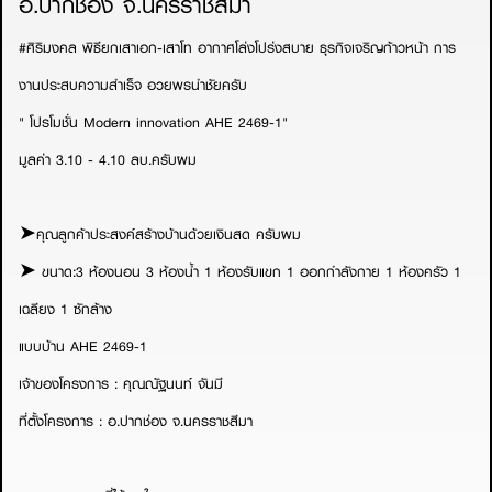
อ.ปากช่อง จ.นครราชสีมา
#ศิริมงคล
พิธียกเสาเอก-เสาโท อากาศโล่งโปร่งสบาย ธุรกิจเจริญก้าวหน้า การ
งานประสบความสำเร็จ อวยพรนำชัยครับ
" โปรโมชั่น Modern innovation AHE 2469-1"
มูลค่า 3.10 - 4.10 ลบ.ครับผม
➤คุณลูกค้าประสงค์สร้างบ้านด้วยเงินสด ครับผม
➤ ขนาด:3 ห้องนอน 3 ห้องน้ำ 1 ห้องรับแขก 1 ออกกำลังกาย 1 ห้องครัว 1
เฉลียง 1 ซักล้าง
แบบบ้าน AHE 2469-1
เจ้าของโครงการ : คุณณัฐนนท์ จันมี
ที่ตั้งโครงการ : อ.ปากช่อง จ.นครราชสีมา