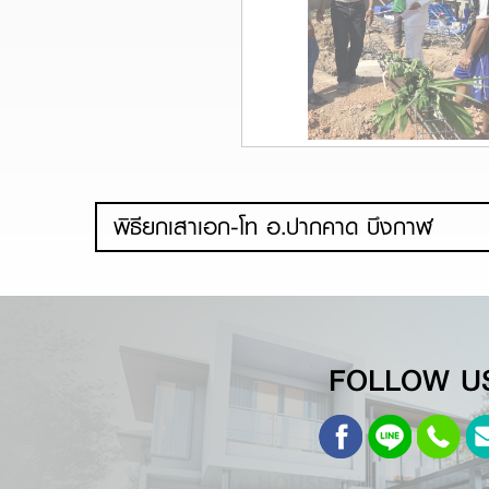
พิธียกเสาเอก-โท อ.ปากคาด บึงกาฬ
FOLLOW U