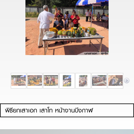
พิธียกเสาเอก เสาโท หน้างานบึงกาฬ